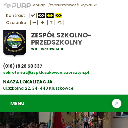
epuap- /zspkluszkowce/SkrytkaESP
Kontrast
Czcionka
ZESPÓŁ SZKOLNO-
PRZEDSZKOLNY
W KLUSZKOWCACH
(018) 18 26 50 337
sekretariat@zspkluszkowce.czorsztyn.pl
NASZA LOKALIZACJA
ul.Szkolna 22, 34-440 Kluszkowce
MENU