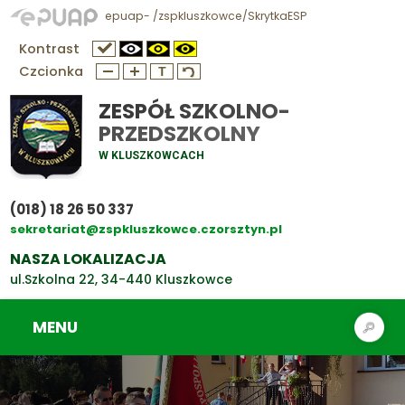
epuap- /zspkluszkowce/SkrytkaESP
Kontrast
Czcionka
ZESPÓŁ SZKOLNO-
PRZEDSZKOLNY
W KLUSZKOWCACH
(018) 18 26 50 337
sekretariat@zspkluszkowce.czorsztyn.pl
NASZA LOKALIZACJA
ul.Szkolna 22, 34-440 Kluszkowce
MENU