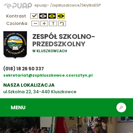
epuap- /zspkluszkowce/SkrytkaESP
Kontrast
Czcionka
ZESPÓŁ SZKOLNO-
PRZEDSZKOLNY
W KLUSZKOWCACH
(018) 18 26 50 337
sekretariat@zspkluszkowce.czorsztyn.pl
NASZA LOKALIZACJA
ul.Szkolna 22, 34-440 Kluszkowce
MENU