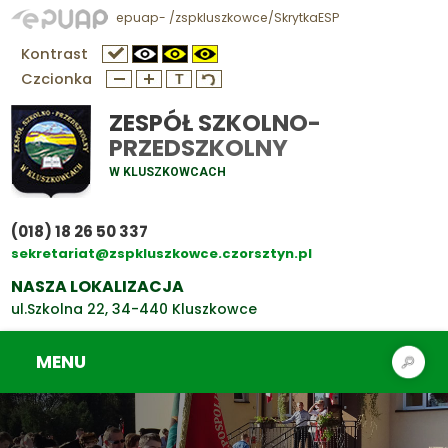
epuap- /zspkluszkowce/SkrytkaESP
Kontrast
Czcionka
ZESPÓŁ SZKOLNO-
PRZEDSZKOLNY
W KLUSZKOWCACH
(018) 18 26 50 337
sekretariat@zspkluszkowce.czorsztyn.pl
NASZA LOKALIZACJA
ul.Szkolna 22, 34-440 Kluszkowce
MENU