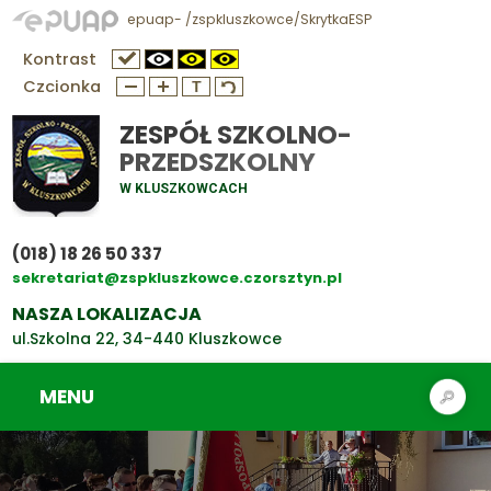
epuap- /zspkluszkowce/SkrytkaESP
Kontrast
Czcionka
ZESPÓŁ SZKOLNO-
PRZEDSZKOLNY
W KLUSZKOWCACH
(018) 18 26 50 337
sekretariat@zspkluszkowce.czorsztyn.pl
NASZA LOKALIZACJA
ul.Szkolna 22, 34-440 Kluszkowce
MENU