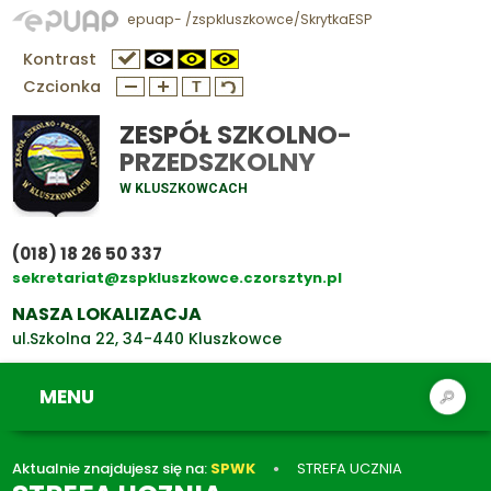
epuap- /zspkluszkowce/SkrytkaESP
Kontrast
Czcionka
ZESPÓŁ SZKOLNO-
PRZEDSZKOLNY
W KLUSZKOWCACH
(018) 18 26 50 337
sekretariat@zspkluszkowce.czorsztyn.pl
NASZA LOKALIZACJA
ul.Szkolna 22, 34-440 Kluszkowce
MENU
Aktualnie znajdujesz się na:
SPWK
STREFA UCZNIA