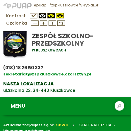
epuap- /zspkluszkowce/SkrytkaESP
Kontrast
Czcionka
ZESPÓŁ SZKOLNO-
PRZEDSZKOLNY
W KLUSZKOWCACH
(018) 18 26 50 337
sekretariat@zspkluszkowce.czorsztyn.pl
NASZA LOKALIZACJA
ul.Szkolna 22, 34-440 Kluszkowce
MENU
Aktualnie znajdujesz się na:
SPWK
STREFA RODZICA
Wymagania edukacyjne