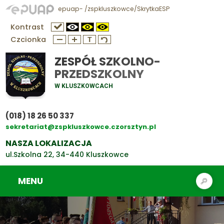
epuap- /zspkluszkowce/SkrytkaESP
Kontrast
Czcionka
ZESPÓŁ SZKOLNO-
PRZEDSZKOLNY
W KLUSZKOWCACH
(018) 18 26 50 337
sekretariat@zspkluszkowce.czorsztyn.pl
NASZA LOKALIZACJA
ul.Szkolna 22, 34-440 Kluszkowce
MENU