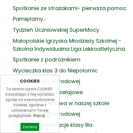
Spotkanie ze strażakami- pierwsza pomoc
Pamiętamy...
Tydzień Uczniowskiej SuperMocy
Małopolskie Igrzyska Młodzieży Szkolnej -
Szkolna Indywidualna Liga Lekkoatletyczna.
Spotkanie z podróżnikiem
Wycieczka klas 3 do Niepołomic
Dzień Edukacji Narodowej
COOKIES
Ta strona używa COOKIES.
Zawody - Biegi przełajowe
Korzystając z niej wyrażasz
zgodę na wykorzystywanie
Akcja krwiodawstwa w naszej szkole
cookies, zgodnie z
ustawieniami Twojej
Dzień Edukacji Narodowej
przeglądarki.
Więcej ......
Jesienne obserwacje klasy IIIa
Zamknij