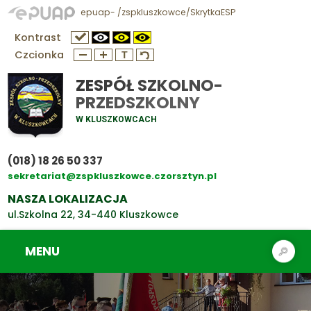
epuap- /zspkluszkowce/SkrytkaESP
Kontrast
Czcionka
ZESPÓŁ SZKOLNO-
PRZEDSZKOLNY
W KLUSZKOWCACH
(018) 18 26 50 337
sekretariat@zspkluszkowce.czorsztyn.pl
NASZA LOKALIZACJA
ul.Szkolna 22, 34-440 Kluszkowce
MENU