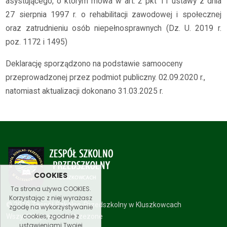
asystującego, o którym mowa w art. 2 pkt 11 ustawy z dnia
27 sierpnia 1997 r. o rehabilitacji zawodowej i społecznej
oraz zatrudnieniu osób niepełnosprawnych (Dz. U. 2019 r.
poz. 1172 i 1495)
Deklarację sporządzono na podstawie samooceny
przeprowadzonej przez podmiot publiczny. 02.09.2020 r.,
natomiast aktualizacji dokonano 31.03.2025 r.
COOKIES
Ta strona używa COOKIES.
Korzystając z niej wyrażasz
© 2019 Zespół Szkolno-Przedszkolny w Kluszkowcach
zgodę na wykorzystywanie
cookies, zgodnie z
Wszystkie prawa zastrzezone
ustawieniami Twojej