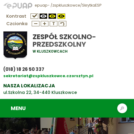
epuap- /zspkluszkowce/SkrytkaESP
Kontrast
Czcionka
ZESPÓŁ SZKOLNO-
PRZEDSZKOLNY
W KLUSZKOWCACH
(018) 18 26 50 337
sekretariat@zspkluszkowce.czorsztyn.pl
NASZA LOKALIZACJA
ul.Szkolna 22, 34-440 Kluszkowce
MENU