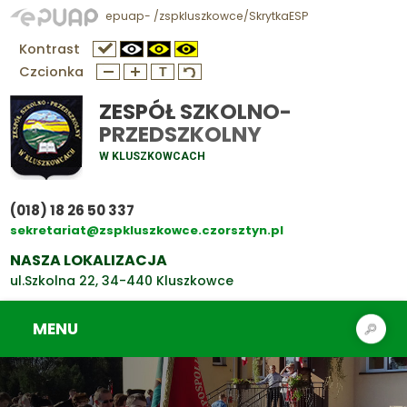
epuap- /zspkluszkowce/SkrytkaESP
Kontrast
Czcionka
ZESPÓŁ SZKOLNO-
PRZEDSZKOLNY
W KLUSZKOWCACH
(018) 18 26 50 337
sekretariat@zspkluszkowce.czorsztyn.pl
NASZA LOKALIZACJA
ul.Szkolna 22, 34-440 Kluszkowce
MENU