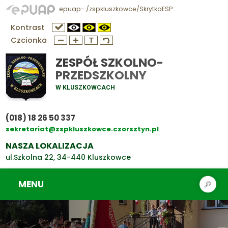
epuap- /zspkluszkowce/SkrytkaESP
Kontrast
Czcionka
ZESPÓŁ SZKOLNO-
PRZEDSZKOLNY
W KLUSZKOWCACH
(018) 18 26 50 337
sekretariat@zspkluszkowce.czorsztyn.pl
NASZA LOKALIZACJA
ul.Szkolna 22, 34-440 Kluszkowce
MENU