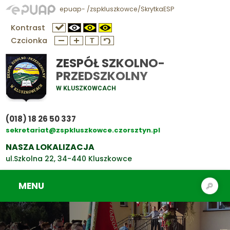
epuap- /zspkluszkowce/SkrytkaESP
Kontrast
Czcionka
ZESPÓŁ SZKOLNO-
PRZEDSZKOLNY
W KLUSZKOWCACH
(018) 18 26 50 337
sekretariat@zspkluszkowce.czorsztyn.pl
NASZA LOKALIZACJA
ul.Szkolna 22, 34-440 Kluszkowce
MENU