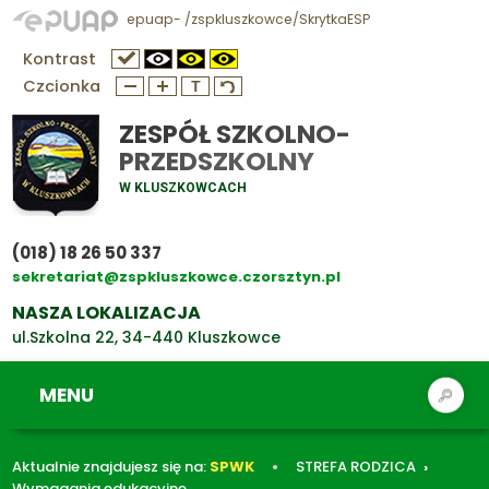
epuap- /zspkluszkowce/SkrytkaESP
Kontrast
Czcionka
ZESPÓŁ SZKOLNO-
PRZEDSZKOLNY
W KLUSZKOWCACH
(018) 18 26 50 337
sekretariat@zspkluszkowce.czorsztyn.pl
NASZA LOKALIZACJA
ul.Szkolna 22, 34-440 Kluszkowce
MENU
Aktualnie znajdujesz się na:
SPWK
STREFA RODZICA
Wymagania edukacyjne