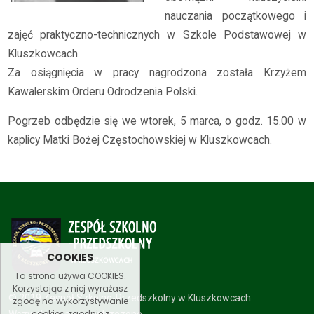
nauczania początkowego i
zajęć praktyczno-technicznych w Szkole Podstawowej w
Kluszkowcach.
Za osiągnięcia w pracy nagrodzona została Krzyżem
Kawalerskim Orderu Odrodzenia Polski.
Pogrzeb odbędzie się we wtorek, 5 marca, o godz. 15.00 w
kaplicy Matki Bożej Częstochowskiej w Kluszkowcach.
COOKIES
Ta strona używa COOKIES.
Korzystając z niej wyrażasz
© 2019 Zespół Szkolno-Przedszkolny w Kluszkowcach
zgodę na wykorzystywanie
cookies, zgodnie z
Wszystkie prawa zastrzezone