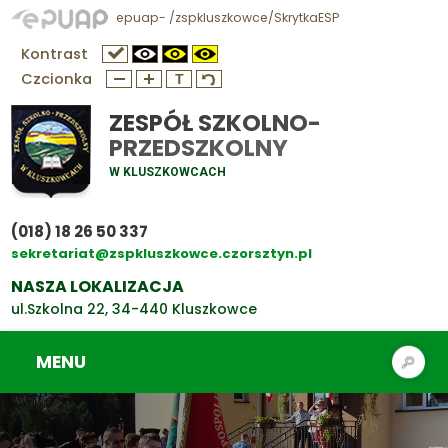
epuap- /zspkluszkowce/SkrytkaESP
Kontrast
Czcionka
ZESPÓŁ SZKOLNO-
PRZEDSZKOLNY
W KLUSZKOWCACH
(018) 18 26 50 337
sekretariat@zspkluszkowce.czorsztyn.pl
NASZA LOKALIZACJA
ul.Szkolna 22, 34-440 Kluszkowce
MENU