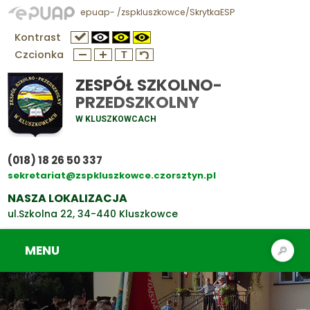
epuap- /zspkluszkowce/SkrytkaESP
Kontrast
Czcionka
ZESPÓŁ SZKOLNO-
PRZEDSZKOLNY
W KLUSZKOWCACH
(018) 18 26 50 337
sekretariat@zspkluszkowce.czorsztyn.pl
NASZA LOKALIZACJA
ul.Szkolna 22, 34-440 Kluszkowce
MENU