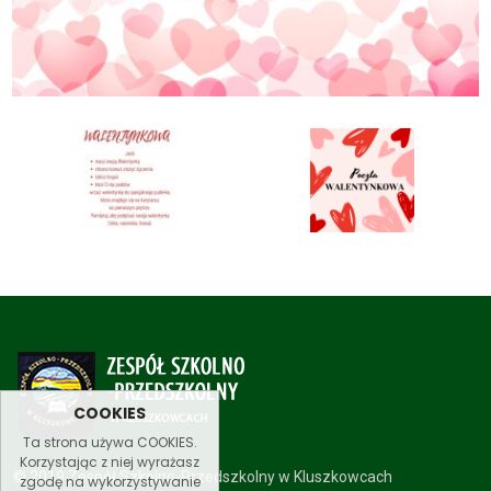
COOKIES
Ta strona używa COOKIES.
Korzystając z niej wyrażasz
© 2019 Zespół Szkolno-Przedszkolny w Kluszkowcach
zgodę na wykorzystywanie