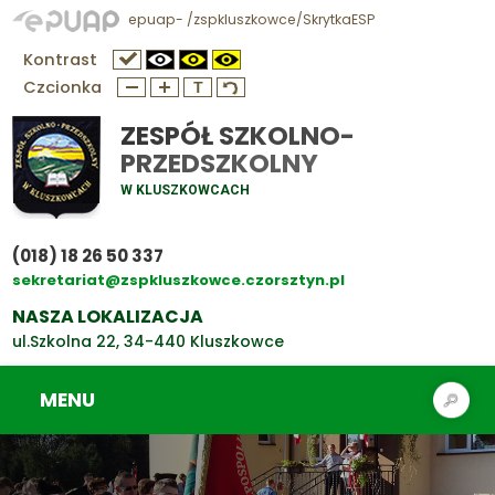
epuap- /zspkluszkowce/SkrytkaESP
Kontrast
Czcionka
ZESPÓŁ SZKOLNO-
PRZEDSZKOLNY
W KLUSZKOWCACH
(018) 18 26 50 337
sekretariat@zspkluszkowce.czorsztyn.pl
NASZA LOKALIZACJA
ul.Szkolna 22, 34-440 Kluszkowce
MENU