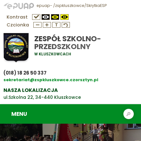
epuap- /zspkluszkowce/SkrytkaESP
Kontrast
Czcionka
ZESPÓŁ SZKOLNO-
PRZEDSZKOLNY
W KLUSZKOWCACH
(018) 18 26 50 337
sekretariat@zspkluszkowce.czorsztyn.pl
NASZA LOKALIZACJA
ul.Szkolna 22, 34-440 Kluszkowce
MENU