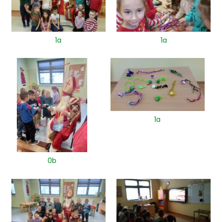
1a
1a
1a
0b