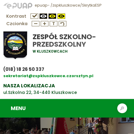
epuap- /zspkluszkowce/SkrytkaESP
Kontrast
Czcionka
ZESPÓŁ SZKOLNO-
PRZEDSZKOLNY
W KLUSZKOWCACH
(018) 18 26 50 337
sekretariat@zspkluszkowce.czorsztyn.pl
NASZA LOKALIZACJA
ul.Szkolna 22, 34-440 Kluszkowce
MENU