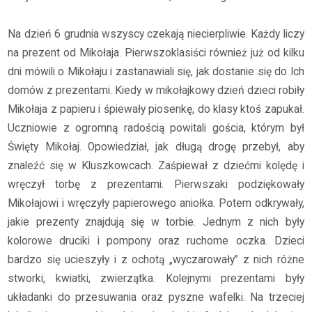
Na dzień 6 grudnia wszyscy czekają niecierpliwie. Każdy liczy
na prezent od Mikołaja. Pierwszoklasiści również już od kilku
dni mówili o Mikołaju i zastanawiali się, jak dostanie się do Ich
domów z prezentami. Kiedy w mikołajkowy dzień dzieci robiły
Mikołaja z papieru i śpiewały piosenkę, do klasy ktoś zapukał.
Uczniowie z ogromną radością powitali gościa, którym był
Święty Mikołaj. Opowiedział, jak długą drogę przebył, aby
znaleźć się w Kluszkowcach. Zaśpiewał z dziećmi kolędę i
wręczył torbę z prezentami. Pierwszaki podziękowały
Mikołajowi i wręczyły papierowego aniołka. Potem odkrywały,
jakie prezenty znajdują się w torbie. Jednym z nich były
kolorowe druciki i pompony oraz ruchome oczka. Dzieci
bardzo się ucieszyły i z ochotą „wyczarowały” z nich różne
stworki, kwiatki, zwierzątka. Kolejnymi prezentami były
układanki do przesuwania oraz pyszne wafelki. Na trzeciej