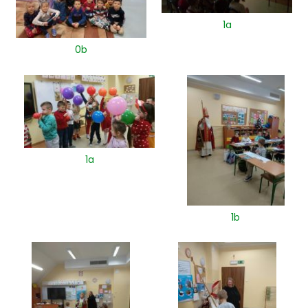
1a
0b
1a
1b