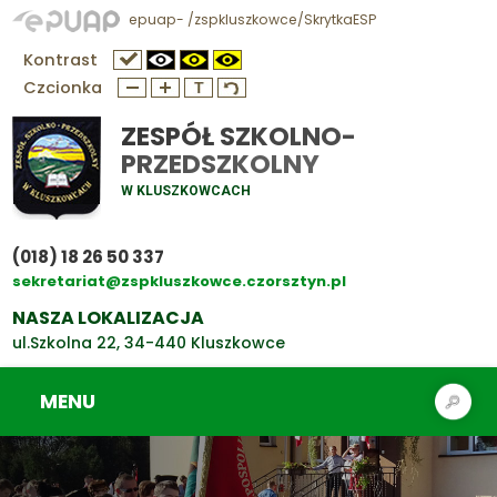
epuap- /zspkluszkowce/SkrytkaESP
Kontrast
Czcionka
ZESPÓŁ SZKOLNO-
PRZEDSZKOLNY
W KLUSZKOWCACH
(018) 18 26 50 337
sekretariat@zspkluszkowce.czorsztyn.pl
NASZA LOKALIZACJA
ul.Szkolna 22, 34-440 Kluszkowce
MENU