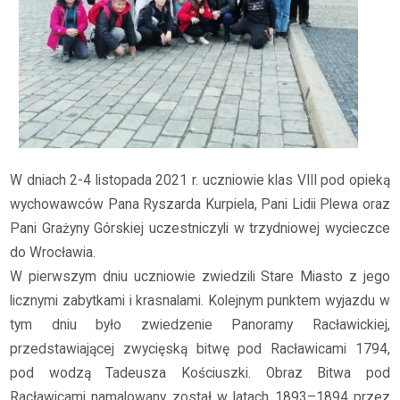
W dniach 2-4 listopada 2021 r. uczniowie klas VIII pod opieką
wychowawców Pana Ryszarda Kurpiela, Pani Lidii Plewa oraz
Pani Grażyny Górskiej uczestniczyli w trzydniowej wycieczce
do Wrocławia.
W pierwszym dniu uczniowie zwiedzili Stare Miasto z jego
licznymi zabytkami i krasnalami. Kolejnym punktem wyjazdu w
tym dniu było zwiedzenie Panoramy Racławickiej,
przedstawiającej zwycięską bitwę pod Racławicami 1794,
pod wodzą Tadeusza Kościuszki. Obraz Bitwa pod
Racławicami namalowany został w latach 1893–1894 przez