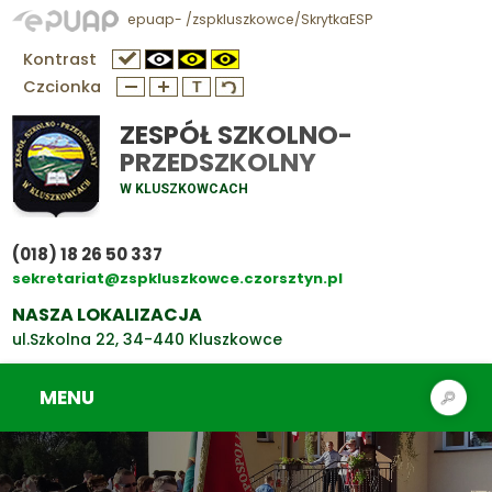
epuap- /zspkluszkowce/SkrytkaESP
Kontrast
Czcionka
ZESPÓŁ SZKOLNO-
PRZEDSZKOLNY
W KLUSZKOWCACH
(018) 18 26 50 337
sekretariat@zspkluszkowce.czorsztyn.pl
NASZA LOKALIZACJA
ul.Szkolna 22, 34-440 Kluszkowce
MENU