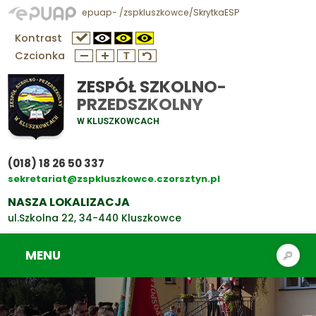
epuap- /zspkluszkowce/SkrytkaESP
Kontrast
Czcionka
ZESPÓŁ SZKOLNO-
PRZEDSZKOLNY
W KLUSZKOWCACH
(018) 18 26 50 337
sekretariat@zspkluszkowce.czorsztyn.pl
NASZA LOKALIZACJA
ul.Szkolna 22, 34-440 Kluszkowce
MENU