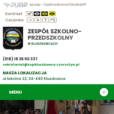
epuap- /zspkluszkowce/SkrytkaESP
Kontrast
Czcionka
ZESPÓŁ SZKOLNO-
PRZEDSZKOLNY
W KLUSZKOWCACH
(018) 18 26 50 337
sekretariat@zspkluszkowce.czorsztyn.pl
NASZA LOKALIZACJA
ul.Szkolna 22, 34-440 Kluszkowce
MENU