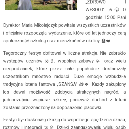
„ZDROWO I
WESOŁO”. 🎶😊 O
godzinie 15:00 Pani
Dyrektor Maria Mikołajczyk powitała wszystkich uczestników
i oficjalnie rozpoczęła wydarzenie, które od lat jednoczy całą
społeczność szkolną oraz mieszkańców okolicy. 🏫❤️
Tegoroczny festyn obfitował w liczne atrakcje. Nie zabrakło
występów uczniów 🎤💃, wspólnej zabawy 🥳 oraz wielu
niespodzianek, które przez całe popołudnie dostarczały
uczestnikom mnóstwo radości. Duże emocje wzbudziła
tradycyjna loteria fantowa „SZANSA” 🎁🍀 Każdy zakupiony
los dawał możliwość zdobycia atrakcyjnych nagród, a
jednocześnie wspierał szkołę, ponieważ dochód z loterii
zostanie przeznaczony na doposażenie placówki.
Festyn był doskonałą okazją do wspólnego spędzenia czasu,
rozmów i integracji 🤝🌼 Dzięki zaangażowaniu wielu osób