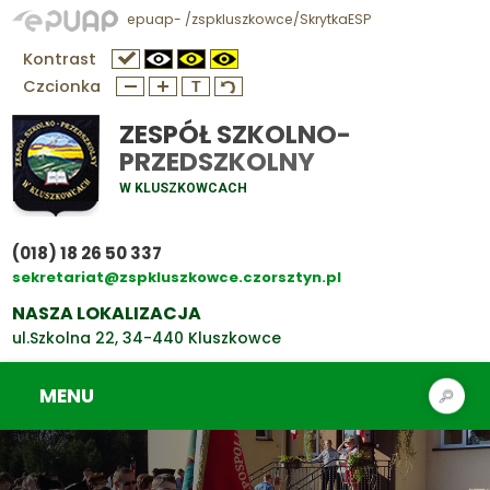
epuap- /zspkluszkowce/SkrytkaESP
Kontrast
Czcionka
ZESPÓŁ SZKOLNO-
PRZEDSZKOLNY
W KLUSZKOWCACH
(018) 18 26 50 337
sekretariat@zspkluszkowce.czorsztyn.pl
NASZA LOKALIZACJA
ul.Szkolna 22, 34-440 Kluszkowce
MENU