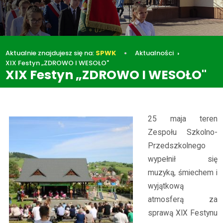
Aktualnie znajdujesz się na:
SPWK
Aktualności
XIX Festyn „ZDROWO I WESOŁO"
XIX Festyn „ZDROWO I WESOŁO"
Aktualności
XIX Festyn „ZDROWO I WESOŁO"
25 maja teren
Zespołu Szkolno-
Przedszkolnego
wypełnił się
muzyką, śmiechem i
wyjątkową
atmosferą za
sprawą XIX Festynu