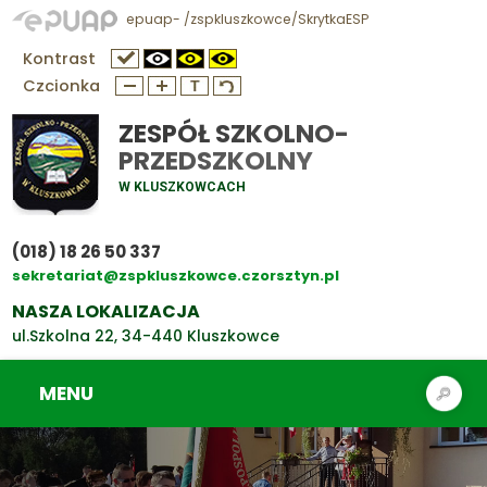
epuap- /zspkluszkowce/SkrytkaESP
Kontrast
Czcionka
ZESPÓŁ SZKOLNO-
PRZEDSZKOLNY
W KLUSZKOWCACH
(018) 18 26 50 337
sekretariat@zspkluszkowce.czorsztyn.pl
NASZA LOKALIZACJA
ul.Szkolna 22, 34-440 Kluszkowce
MENU