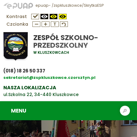
epuap- /zspkluszkowce/SkrytkaESP
Kontrast
Czcionka
ZESPÓŁ SZKOLNO-
PRZEDSZKOLNY
W KLUSZKOWCACH
(018) 18 26 50 337
sekretariat@zspkluszkowce.czorsztyn.pl
NASZA LOKALIZACJA
ul.Szkolna 22, 34-440 Kluszkowce
MENU