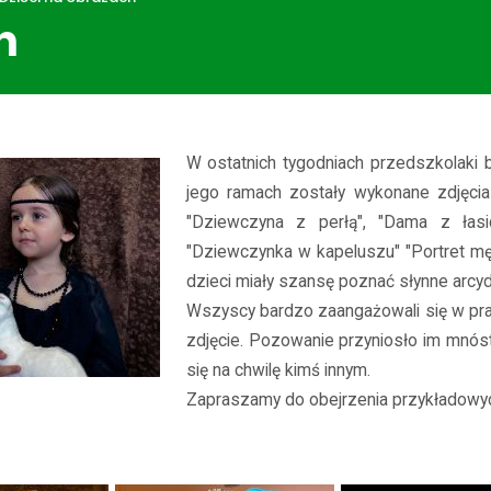
h
ości
Dzieci na obrazach
W ostatnich tygodniach przedszkolaki br
jego ramach zostały wykonane zdjęcia 
"Dziewczyna z perłą", "Dama z łasic
"Dziewczynka w kapeluszu" "Portret mę
dzieci miały szansę poznać słynne arcyd
Wszyscy bardzo zaangażowali się w pra
zdjęcie. Pozowanie przyniosło im mnóst
się na chwilę kimś innym.
Zapraszamy do obejrzenia przykładowyc