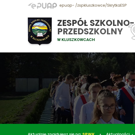
epuap- /zspkluszkowce/SkrytkaESP
ZESPÓŁ SZKOLNO-
PRZEDSZKOLNY
W KLUSZKOWCACH
Aktualnie znajdujesz się na:
SPWK
Aktualności