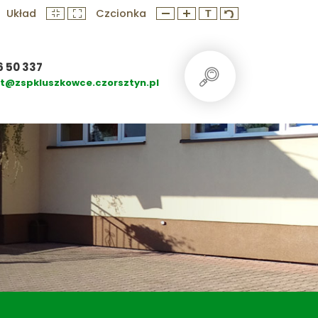
Układ
Czcionka
6 50 337
at@zspkluszkowce.czorsztyn.pl