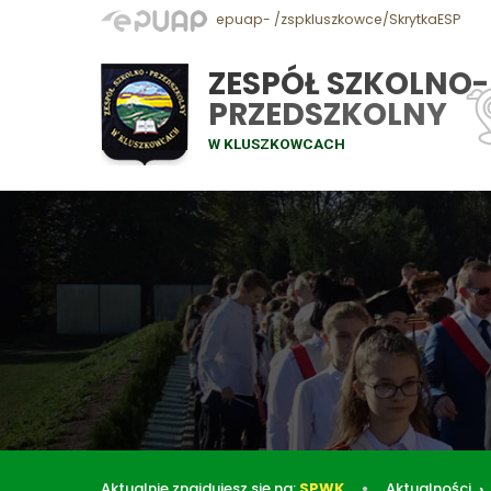
epuap- /zspkluszkowce/SkrytkaESP
ZESPÓŁ SZKOLNO-
PRZEDSZKOLNY
W KLUSZKOWCACH
Aktualnie znajdujesz się na:
SPWK
Aktualności