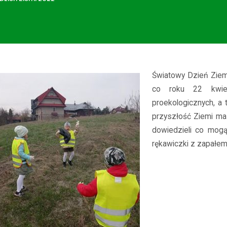
ości
Dzień Ziemi 2022
Światowy Dzień Ziemi
co roku 22 kwie
proekologicznych, a 
przyszłość Ziemi ma 
dowiedzieli co mogą
rękawiczki z zapałem 