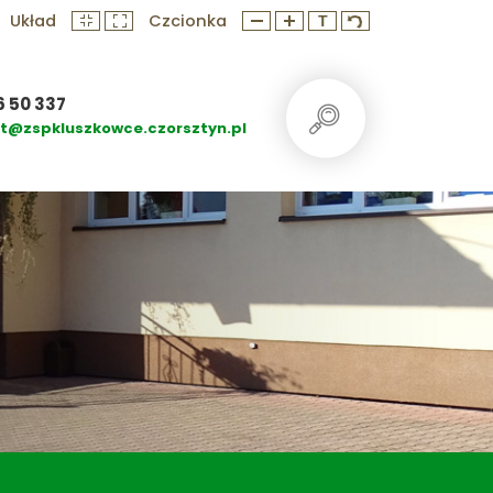
Układ
Czcionka
6 50 337
at@zspkluszkowce.czorsztyn.pl