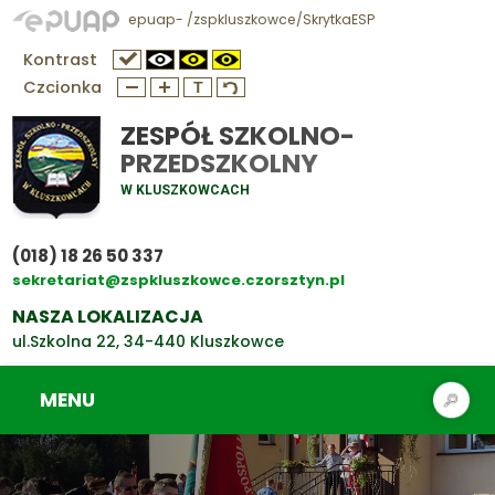
epuap- /zspkluszkowce/SkrytkaESP
Kontrast
Czcionka
ZESPÓŁ SZKOLNO-
PRZEDSZKOLNY
W KLUSZKOWCACH
(018) 18 26 50 337
sekretariat@zspkluszkowce.czorsztyn.pl
NASZA LOKALIZACJA
ul.Szkolna 22, 34-440 Kluszkowce
MENU