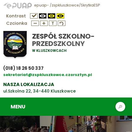
epuap- /zspkluszkowce/SkrytkaESP
Kontrast
Czcionka
ZESPÓŁ SZKOLNO-
PRZEDSZKOLNY
W KLUSZKOWCACH
(018) 18 26 50 337
sekretariat@zspkluszkowce.czorsztyn.pl
NASZA LOKALIZACJA
ul.Szkolna 22, 34-440 Kluszkowce
MENU