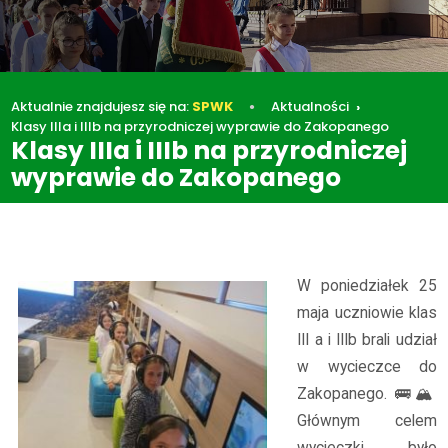
Aktualnie znajdujesz się na:
SPWK
Aktualności
Klasy IIIa i IIIb na przyrodniczej wyprawie do Zakopanego
Klasy IIIa i IIIb na przyrodniczej
wyprawie do Zakopanego
Aktualności
Klasy IIIa i IIIb na przyrodniczej wyprawie do Zakopanego
W poniedziałek 25
maja uczniowie klas
III a i IIIb brali udział
w wycieczce do
Zakopanego. 🚌🏔️
Głównym celem