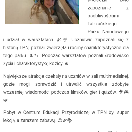
wycieczki było
zapoznanie z
osobliwościami
Tatrzańskiego
Parku Narodowego
i udział w warsztatach. 🌿🦌 Uczniowie zapoznali się z
historią TPN, poznali zwierzęta i rośliny charakterystyczne dla
tego parku. 🌲🐾 Podczas warsztatów poznali środowisko
życia i charakterystykę kozicy. 🐐
Największe atrakcje czekały na uczniów w sali multimedialnej,
gdzie mogli sprawdzić i utrwalić wszystkie zdobyte
wcześniej wiadomości podczas filmików, gier i quizów. 🎥🎮
🧩
Pobyt w Centrum Edukacji Przyrodniczej w TPN był super
lekcją, a zarazem zabawą. 😊🌿📚