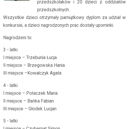
przedszkolaków i 20 dzieci z oddziałów
przedszkolnych.
Wszystkie dzieci otrzymały pamiątkowy dyplom za udział w
konkursie, a dzieci nagrodzonych prac dostały upominki.
Nagrodzeni to:
3 - latki
I miejsce – Trzebunia Łucja
II miejsce – Brzegowska Hania
III miejsce –Kowalczyk Agata
4 - latki
I miejsce – Potaczek Maria
II miejsce – Bańka Fabian
III miejsce – Głodek Lucjan
5 - latki
I miejsce – Czubernat Simon