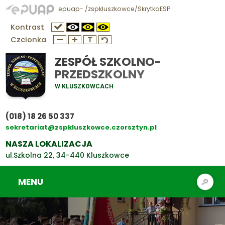
epuap- /zspkluszkowce/SkrytkaESP
Kontrast
Czcionka
ZESPÓŁ SZKOLNO-
PRZEDSZKOLNY
W KLUSZKOWCACH
(018) 18 26 50 337
sekretariat@zspkluszkowce.czorsztyn.pl
NASZA LOKALIZACJA
ul.Szkolna 22, 34-440 Kluszkowce
MENU