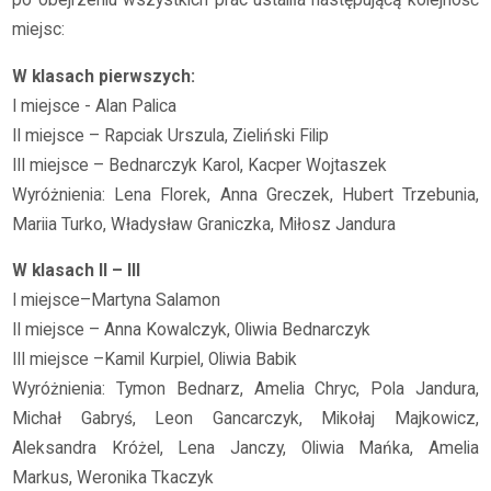
po obejrzeniu wszystkich prac ustaliła następującą kolejność
miejsc:
W klasach pierwszych:
I miejsce - Alan Palica
II miejsce – Rapciak Urszula, Zieliński Filip
III miejsce – Bednarczyk Karol, Kacper Wojtaszek
Wyróżnienia: Lena Florek, Anna Greczek, Hubert Trzebunia,
Mariia Turko, Władysław Graniczka, Miłosz Jandura
W klasach II – III
I miejsce–Martyna Salamon
II miejsce – Anna Kowalczyk, Oliwia Bednarczyk
III miejsce –Kamil Kurpiel, Oliwia Babik
Wyróżnienia: Tymon Bednarz, Amelia Chryc, Pola Jandura,
Michał Gabryś, Leon Gancarczyk, Mikołaj Majkowicz,
Aleksandra Króżel, Lena Janczy, Oliwia Mańka, Amelia
Markus, Weronika Tkaczyk