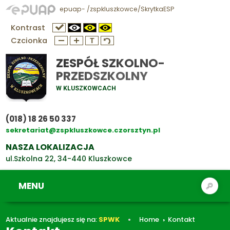
epuap- /zspkluszkowce/SkrytkaESP
Kontrast
Czcionka
ZESPÓŁ SZKOLNO-
PRZEDSZKOLNY
W KLUSZKOWCACH
(018) 18 26 50 337
sekretariat@zspkluszkowce.czorsztyn.pl
NASZA LOKALIZACJA
ul.Szkolna 22, 34-440 Kluszkowce
MENU
Aktualnie znajdujesz się na:
SPWK
Home
Kontakt